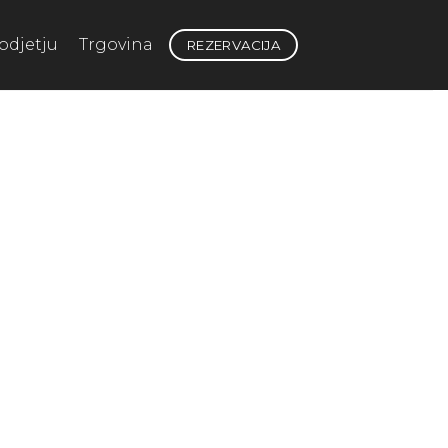
odjetju
Trgovina
REZERVACIJA