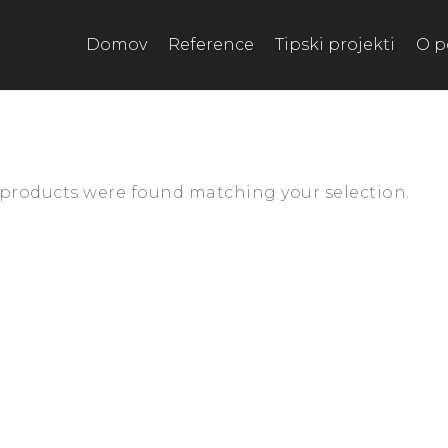
Domov
Reference
Tipski projekti
O p
products were found matching your selection.