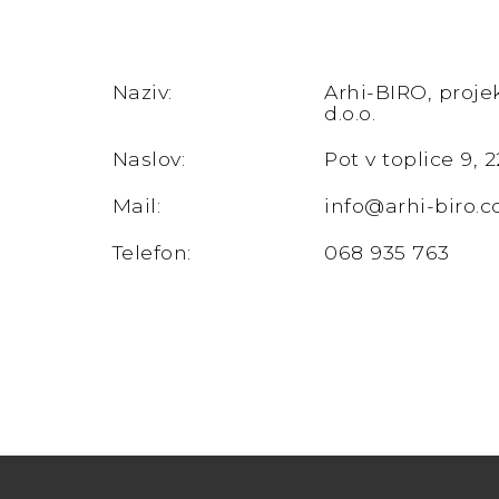
Naziv:
Arhi-BIRO, projek
d.o.o.
Naslov:
Pot v toplice 9, 2
Mail:
info@arhi-biro.
Telefon:
068 935 763