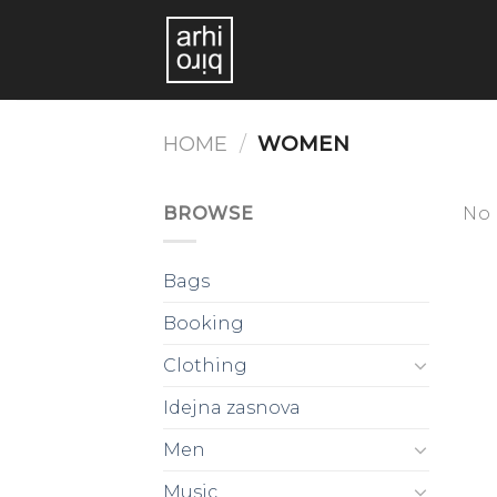
Skoči
na
vsebino
HOME
/
WOMEN
BROWSE
No 
Bags
Booking
Clothing
Idejna zasnova
Men
Music